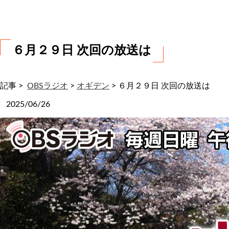
わ
せ
６月２９日 次回の放送は
記事 >
OBSラジオ
>
オギデン
>
６月２９日 次回の放送は
2025/06/26