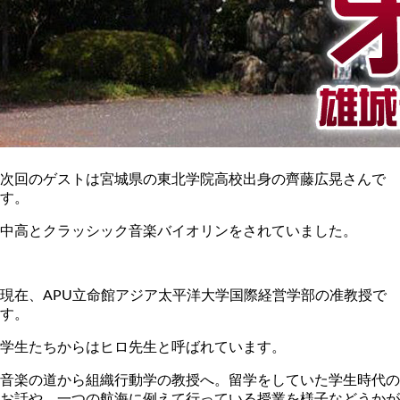
次回のゲストは宮城県の
東北学院高校出身の齊藤広晃さん
で
す。
中高とクラッシック音楽バイオリンをされていました。
現在、
APU立命館アジア太平洋大学国際経営学部の准教授で
す。
学生たちからはヒロ先生と呼ばれています。
音楽の道から組織行動学の教授へ。留学をしていた学生時代の
お話や、一つの航海に例えて行っている授業を様子などうかが