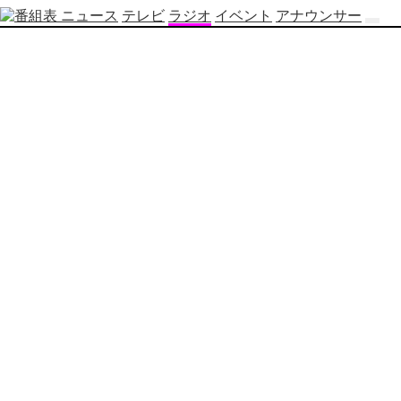
ニュース
テレビ
ラジオ
イベント
アナウンサー
テ
レ
ビ
番
組
表
OBS
制
作
番
組