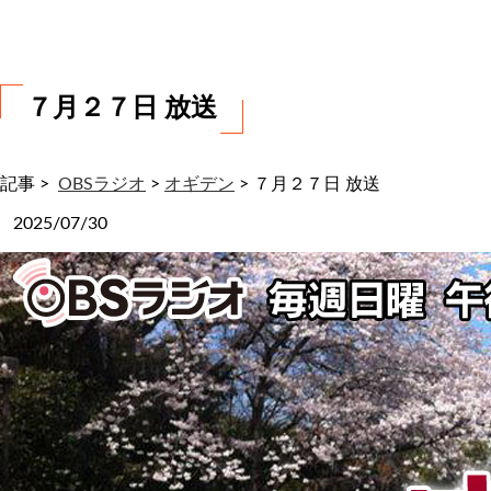
わ
せ
７月２７日 放送
記事 >
OBSラジオ
>
オギデン
>
７月２７日 放送
2025/07/30