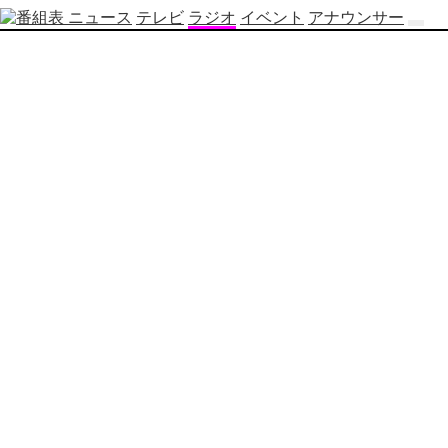
ニュース
テレビ
ラジオ
イベント
アナウンサー
テ
レ
ビ
番
組
表
OBS
制
作
番
組