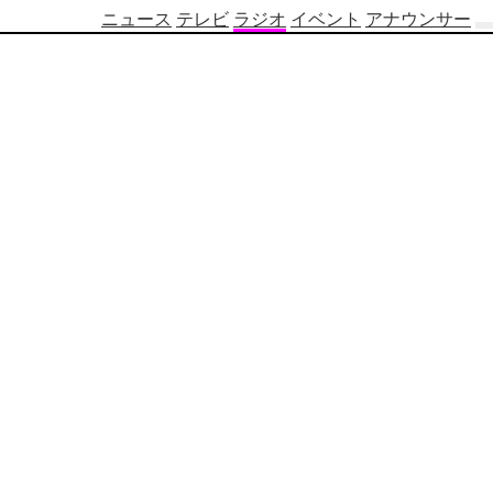
ニュース
テレビ
ラジオ
イベント
アナウンサー
テ
レ
ビ
番
組
表
OBS
制
作
番
組