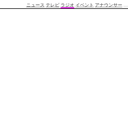
ニュース
テレビ
ラジオ
イベント
アナウンサー
テ
レ
ビ
番
組
表
OBS
制
作
番
組