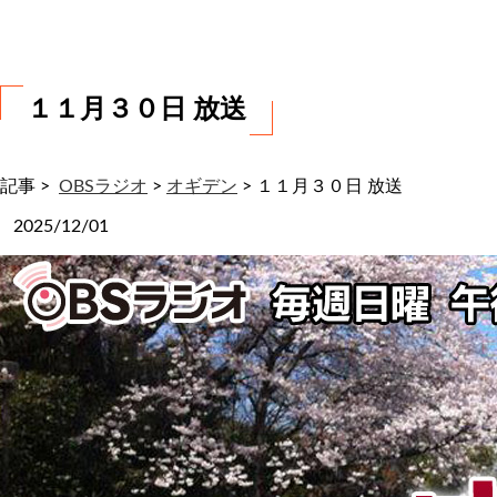
わ
せ
１１月３０日 放送
記事 >
OBSラジオ
>
オギデン
>
１１月３０日 放送
2025/12/01