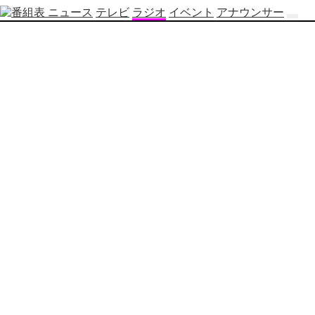
ニュース
テレビ
ラジオ
イベント
アナウンサー
テ
レ
ビ
番
組
表
OBS
制
作
番
組