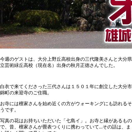
今週のゲストは、大分上野丘高校出身の三代隆美さんと大分県
立芸術緑丘高校（現在名）出身の秋月正徳さんでした。
白衣で来てくださった三代さんは１５０１年に創立した大分市
錦町の来迎寺のご住職。
お寺には檀家さんを始め近くの方がウォーキングにも訪れるそ
うです。
写真の花はお持ちいただいた「七島イ」。お寺と縁があるもの
で、昔、檀家さんが畳表つくりに携わっていて…その話は、ま