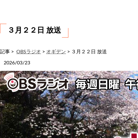
わ
せ
３月２２日 放送
記事 >
OBSラジオ
>
オギデン
>
３月２２日 放送
2026/03/23