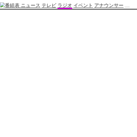
ニュース
テレビ
ラジオ
イベント
アナウンサー
テ
レ
ビ
番
組
表
OBS
制
作
番
組