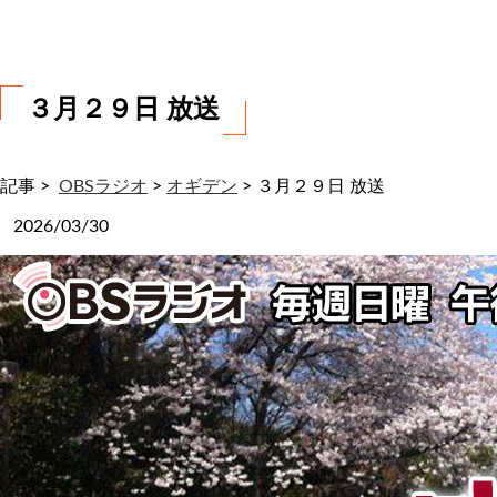
わ
せ
３月２９日 放送
記事 >
OBSラジオ
>
オギデン
>
３月２９日 放送
2026/03/30