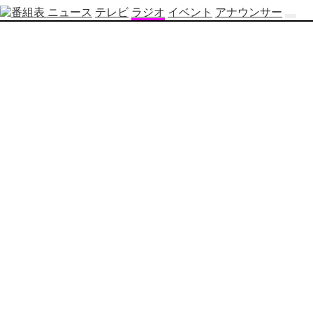
ニュース
テレビ
ラジオ
イベント
アナウンサー
テ
レ
ビ
番
組
表
OBS
制
作
番
組