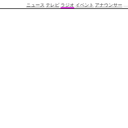
ニュース
テレビ
ラジオ
イベント
アナウンサー
テ
レ
ビ
番
組
表
OBS
制
作
番
組