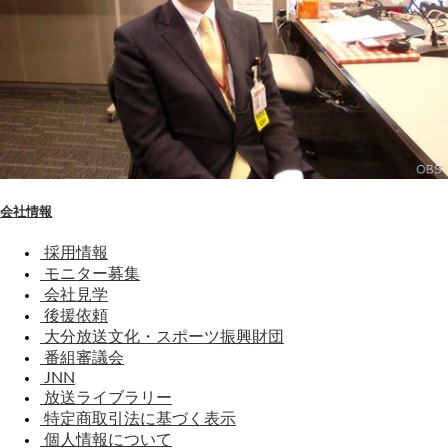
会社情報
採用情報
モニター募集
会社見学
後援依頼
大分放送文化・スポーツ振興財団
番組審議会
JNN
放送ライブラリー
特定商取引法に基づく表示
個人情報について