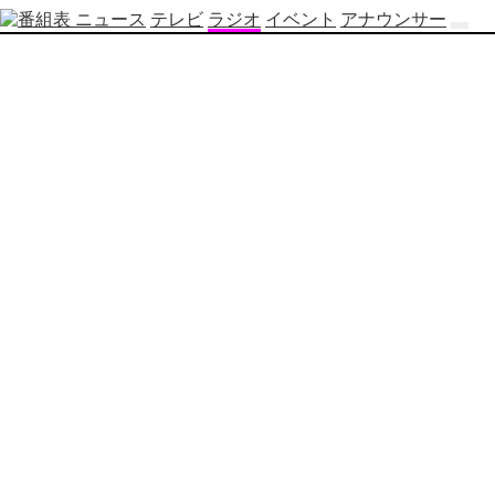
ニュース
テレビ
ラジオ
イベント
アナウンサー
テ
レ
ビ
番
組
表
OBS
制
作
番
組