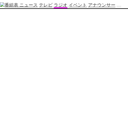
ニュース
テレビ
ラジオ
イベント
アナウンサー
テ
レ
ビ
番
組
表
OBS
制
作
番
組