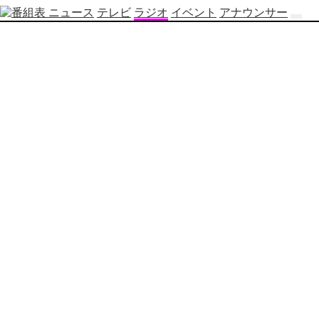
ニュース
テレビ
ラジオ
イベント
アナウンサー
テ
レ
ビ
番
組
表
OBS
制
作
番
組