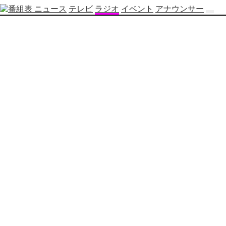
ニュース
テレビ
ラジオ
イベント
アナウンサー
テ
レ
ビ
番
組
表
OBS
制
作
番
組