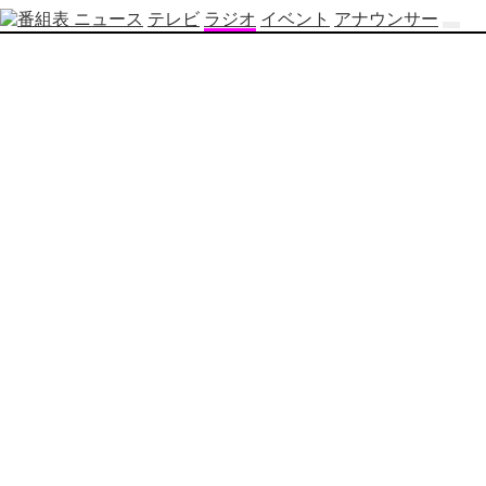
ニュース
テレビ
ラジオ
イベント
アナウンサー
テ
レ
ビ
番
組
表
OBS
制
作
番
組