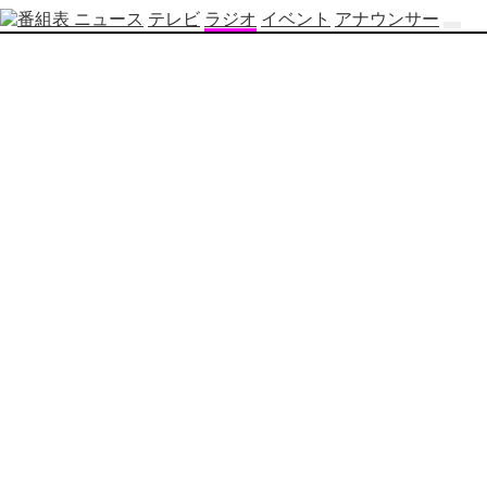
ニュース
テレビ
ラジオ
イベント
アナウンサー
テ
レ
ビ
番
組
表
OBS
制
作
番
組