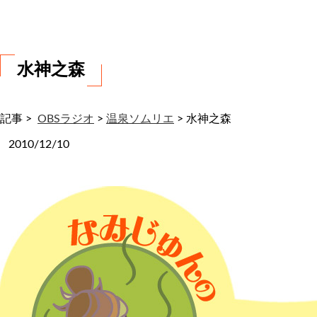
わ
せ
水神之森
記事 >
OBSラジオ
>
温泉ソムリエ
>
水神之森
2010/12/10