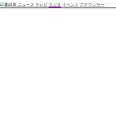
ニュース
テレビ
ラジオ
イベント
アナウンサー
テ
レ
ビ
番
組
表
OBS
制
作
番
組