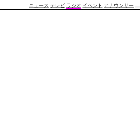
ニュース
テレビ
ラジオ
イベント
アナウンサー
テ
レ
ビ
番
組
表
OBS
制
作
番
組