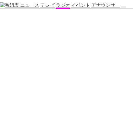
ニュース
テレビ
ラジオ
イベント
アナウンサー
テ
レ
ビ
番
組
表
OBS
制
作
番
組