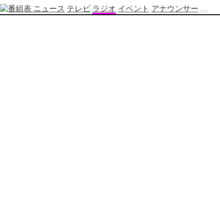
ニュース
テレビ
ラジオ
イベント
アナウンサー
テ
レ
ビ
番
組
表
OBS
制
作
番
組