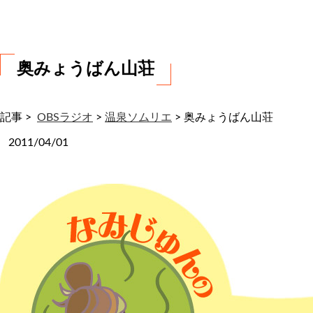
わ
せ
奥みょうばん山荘
記事 >
OBSラジオ
>
温泉ソムリエ
>
奥みょうばん山荘
2011/04/01