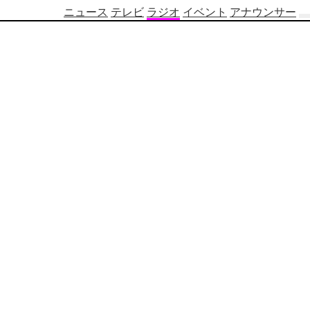
ニュース
テレビ
ラジオ
イベント
アナウンサー
テ
レ
ビ
番
組
表
OBS
制
作
番
組