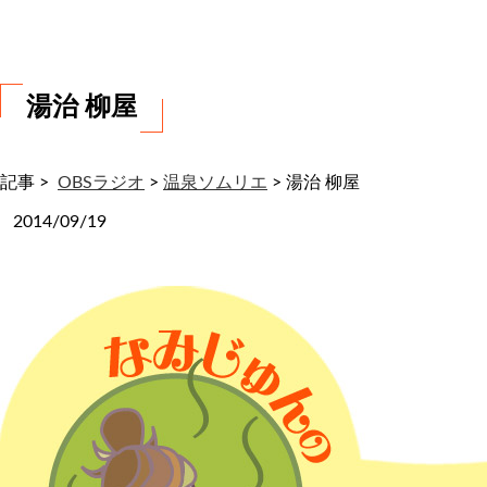
わ
せ
湯治 柳屋
記事 >
OBSラジオ
>
温泉ソムリエ
>
湯治 柳屋
2014/09/19