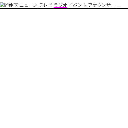
ニュース
テレビ
ラジオ
イベント
アナウンサー
テ
レ
ビ
番
組
表
OBS
制
作
番
組