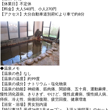
【休業日】不定休
【料金】大人540円、小人270円
【アクセス】大分自動車道別府ICより車で約8分
◆温泉メモ
【温泉の色】なし
【温泉の温度】約99度
【温泉の成分】ナトリウム－塩化物泉
【温泉の効能】神経痛、筋肉痛、関節痛、五十肩、運動麻痺、
慢性消化器病、きりきず、やけど、慢性皮膚病、慢性婦人病、
痔疾、冷え性、病後回復期、疲労回復、健康増進
【浴室・浴場】男女別内湯
【特記事項】平成26年1月オープン。入浴と地獄蒸しのセット