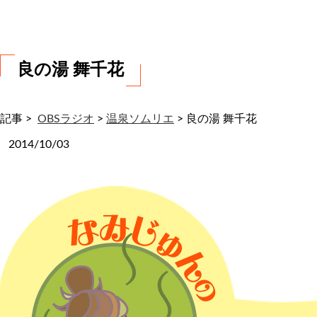
わ
せ
良の湯 舞千花
記事 >
OBSラジオ
>
温泉ソムリエ
>
良の湯 舞千花
2014/10/03