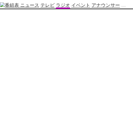
ニュース
テレビ
ラジオ
イベント
アナウンサー
テ
レ
ビ
番
組
表
OBS
制
作
番
組