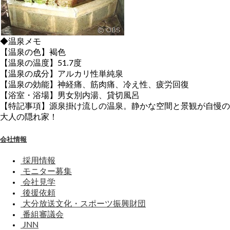
◆温泉メモ
【温泉の色】褐色
【温泉の温度】51.7度
【温泉の成分】アルカリ性単純泉
【温泉の効能】神経痛、筋肉痛、冷え性、疲労回復
【浴室・浴場】男女別内湯、貸切風呂
【特記事項】源泉掛け流しの温泉。静かな空間と景観が自慢の
大人の隠れ家！
会社情報
採用情報
モニター募集
会社見学
後援依頼
大分放送文化・スポーツ振興財団
番組審議会
JNN