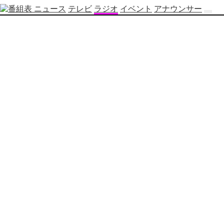
ニュース
テレビ
ラジオ
イベント
アナウンサー
テ
レ
ビ
番
組
表
OBS
制
作
番
組