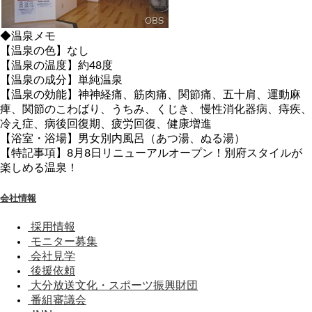
◆温泉メモ
【温泉の色】なし
【温泉の温度】約48度
【温泉の成分】単純温泉
【温泉の効能】神神経痛、筋肉痛、関節痛、五十肩、運動麻
痺、関節のこわばり、うちみ、くじき、慢性消化器病、痔疾、
冷え症、病後回復期、疲労回復、健康増進
【浴室・浴場】男女別内風呂（あつ湯、ぬる湯）
【特記事項】8月8日リニューアルオープン！別府スタイルが
楽しめる温泉！
会社情報
採用情報
モニター募集
会社見学
後援依頼
大分放送文化・スポーツ振興財団
番組審議会