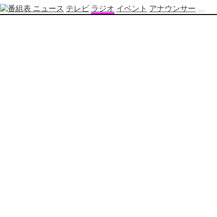
ニュース
テレビ
ラジオ
イベント
アナウンサー
テ
レ
ビ
番
組
表
OBS
制
作
番
組