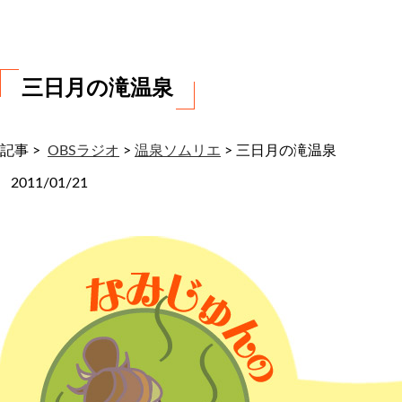
わ
せ
三日月の滝温泉
記事 >
OBSラジオ
>
温泉ソムリエ
>
三日月の滝温泉
2011/01/21