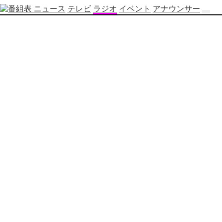
ニュース
テレビ
ラジオ
イベント
アナウンサー
テ
レ
ビ
番
組
表
OBS
制
作
番
組