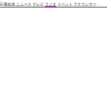
ニュース
テレビ
ラジオ
イベント
アナウンサー
テ
レ
ビ
番
組
表
OBS
制
作
番
組