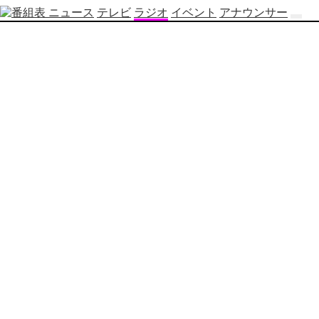
ニュース
テレビ
ラジオ
イベント
アナウンサー
テ
レ
ビ
番
組
表
OBS
制
作
番
組