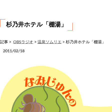
わ
せ
杉乃井ホテル「棚湯」
記事 >
OBSラジオ
>
温泉ソムリエ
>
杉乃井ホテル「棚湯」
2011/02/18