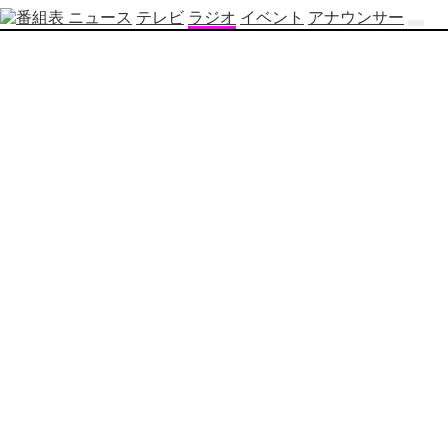
ニュース
テレビ
ラジオ
イベント
アナウンサー
テ
レ
ビ
番
組
表
OBS
制
作
番
組