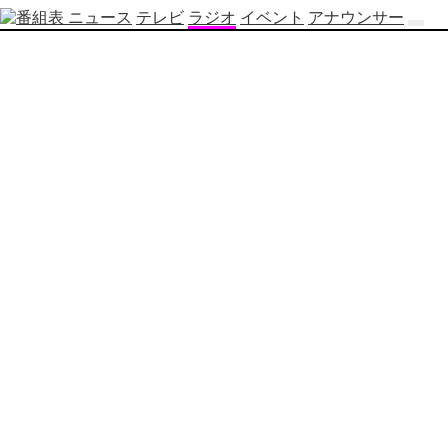
ニュース
テレビ
ラジオ
イベント
アナウンサー
テ
レ
ビ
番
組
表
OBS
制
作
番
組