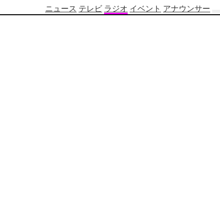
ニュース
テレビ
ラジオ
イベント
アナウンサー
テ
レ
ビ
番
組
表
OBS
制
作
番
組