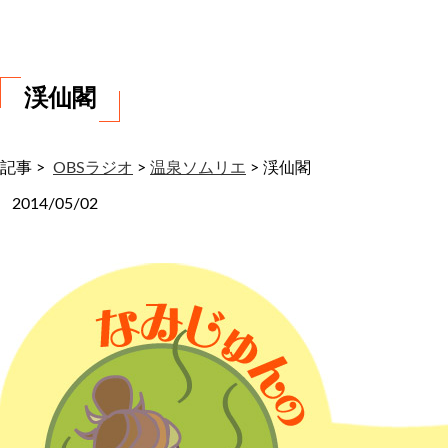
わ
せ
渓仙閣
記事 >
OBSラジオ
>
温泉ソムリエ
>
渓仙閣
2014/05/02