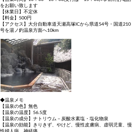
をお願い致します
【休業日】不定休
【料金】500円
【アクセス】大分自動車道天瀬高塚ICから県道54号・国道210
号を湯ノ釣温泉方面へ10km
◆温泉メモ
【温泉の色】無色
【温泉の温度】56.5度
【温泉の成分】ナトリウム－炭酸水素塩・塩化物泉
【温泉の効能】きりきず、やけど、慢性皮膚病、虚弱児童、慢
性婦人病、神経痛