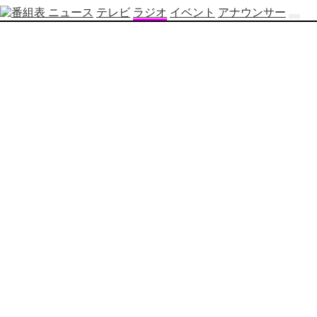
ニュース
テレビ
ラジオ
イベント
アナウンサー
テ
レ
ビ
番
組
表
OBS
制
作
番
組