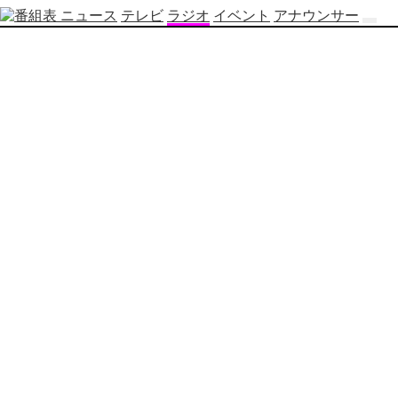
ニュース
テレビ
ラジオ
イベント
アナウンサー
テ
レ
ビ
番
組
表
OBS
制
作
番
組