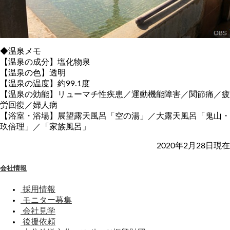
◆温泉メモ
【温泉の成分】塩化物泉
【温泉の色】透明
【温泉の温度】約99.1度
【温泉の効能】リューマチ性疾患／運動機能障害／関節痛／疲
労回復／婦人病
【浴室・浴場】展望露天風呂「空の湯」／大露天風呂「鬼山・
玖倍理」／「家族風呂」
2020年2月28日現在
会社情報
採用情報
モニター募集
会社見学
後援依頼