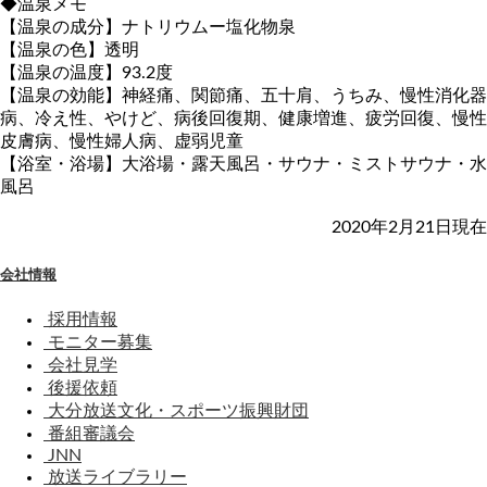
◆温泉メモ
【温泉の成分】ナトリウムー塩化物泉
【温泉の色】透明
【温泉の温度】93.2度
【温泉の効能】神経痛、関節痛、五十肩、うちみ、慢性消化器
病、冷え性、やけど、病後回復期、健康増進、疲労回復、慢性
皮膚病、慢性婦人病、虚弱児童
【浴室・浴場】大浴場・露天風呂・サウナ・ミストサウナ・水
風呂
2020年2月21日現在
会社情報
採用情報
モニター募集
会社見学
後援依頼
大分放送文化・スポーツ振興財団
番組審議会
JNN
放送ライブラリー