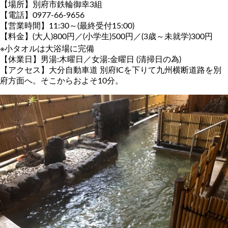
【場所】別府市鉄輪御幸3組
【電話】0977-66-9656
【営業時間】11:30～(最終受付15:00)
【料金】(大人)800円／(小学生)500円／(3歳～未就学)300円
※小タオルは大浴場に完備
【休業日】男湯:木曜日／女湯:金曜日 (清掃日の為)
【アクセス】大分自動車道 別府ICを下りて九州横断道路を別
府方面へ。そこからおよそ10分。