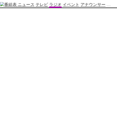
ニュース
テレビ
ラジオ
イベント
アナウンサー
テ
レ
ビ
番
組
表
OBS
制
作
番
組