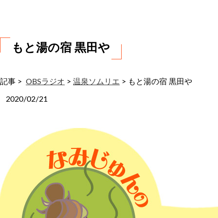
わ
せ
もと湯の宿 黒田や
記事 >
OBSラジオ
>
温泉ソムリエ
>
もと湯の宿 黒田や
2020/02/21