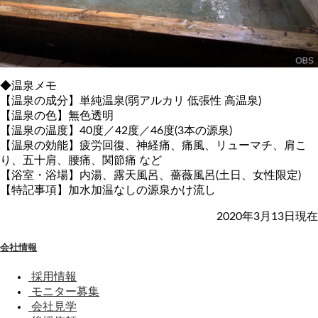
◆温泉メモ
【温泉の成分】単純温泉(弱アルカリ 低張性 高温泉)
【温泉の色】無色透明
【温泉の温度】40度／42度／46度(3本の源泉)
【温泉の効能】疲労回復、神経痛、痛風、リューマチ、肩こ
り、五十肩、腰痛、関節痛 など
【浴室・浴場】内湯、露天風呂、薔薇風呂(土日、女性限定)
【特記事項】加水加温なしの源泉かけ流し
2020年3月13日現在
会社情報
採用情報
モニター募集
会社見学