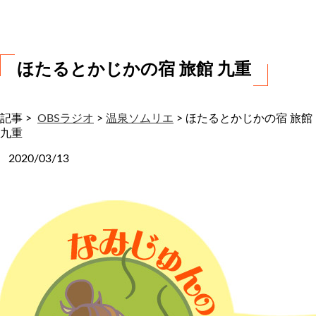
わ
せ
ほたるとかじかの宿 旅館 九重
記事 >
OBSラジオ
>
温泉ソムリエ
>
ほたるとかじかの宿 旅館
九重
2020/03/13