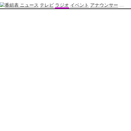
ニュース
テレビ
ラジオ
イベント
アナウンサー
テ
レ
ビ
番
組
表
OBS
制
作
番
組