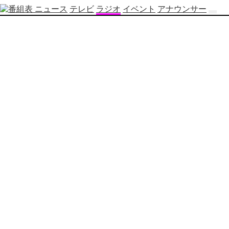
ニュース
テレビ
ラジオ
イベント
アナウンサー
テ
レ
ビ
番
組
表
OBS
制
作
番
組