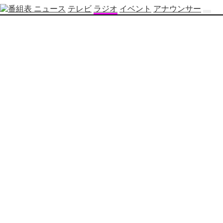
ニュース
テレビ
ラジオ
イベント
アナウンサー
テ
レ
ビ
番
組
表
OBS
制
作
番
組