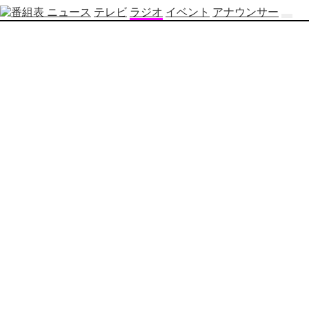
ニュース
テレビ
ラジオ
イベント
アナウンサー
テ
レ
ビ
番
組
表
OBS
制
作
番
組