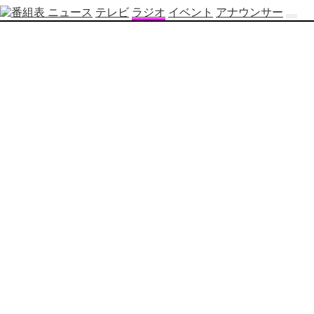
ニュース
テレビ
ラジオ
イベント
アナウンサー
テ
レ
ビ
番
組
表
OBS
制
作
番
組