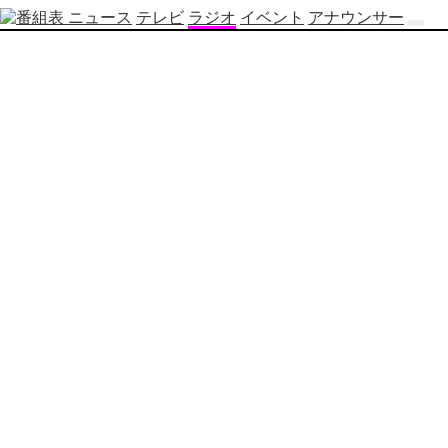
ニュース
テレビ
ラジオ
イベント
アナウンサー
テ
レ
ビ
番
組
表
OBS
制
作
番
組