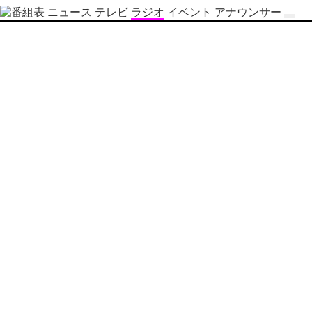
ニュース
テレビ
ラジオ
イベント
アナウンサー
テ
レ
ビ
番
組
表
OBS
制
作
番
組