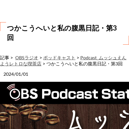
わ
せ
つかこうへいと私の腹黒日記・第3
回
記事 >
OBSラジオ
>
ポッドキャスト
>
Podcast_ムッシュえん
ようレトロな喫茶店
>
つかこうへいと私の腹黒日記・第3回
2024/01/01