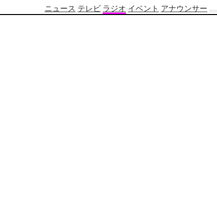
ニュース
テレビ
ラジオ
イベント
アナウンサー
テ
レ
ビ
番
組
表
OBS
制
作
番
組