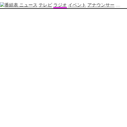
ニュース
テレビ
ラジオ
イベント
アナウンサー
テ
レ
ビ
番
組
表
OBS
制
作
番
組