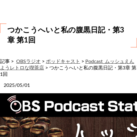
わ
せ
つかこうへいと私の腹黒日記・第3
章 第1回
記事 >
OBSラジオ
>
ポッドキャスト
>
Podcast_ムッシュえん
ようレトロな喫茶店
>
つかこうへいと私の腹黒日記・第3章 第
1回
2025/05/01