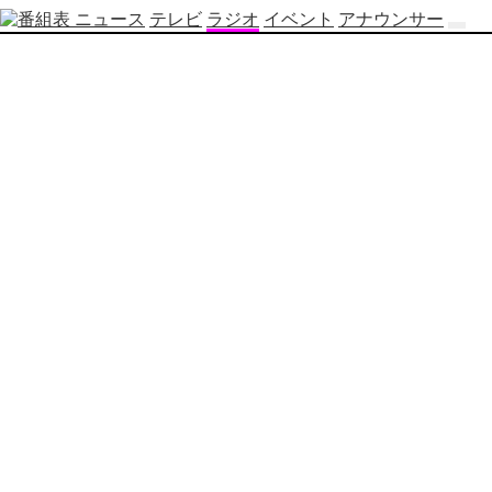
ニュース
テレビ
ラジオ
イベント
アナウンサー
テ
レ
ビ
番
組
表
OBS
制
作
番
組