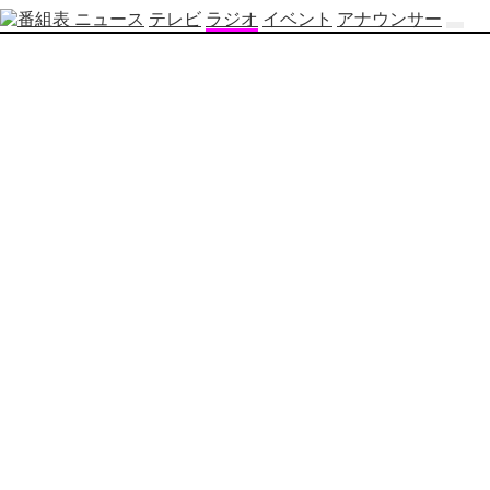
ニュース
テレビ
ラジオ
イベント
アナウンサー
テ
レ
ビ
番
組
表
OBS
制
作
番
組