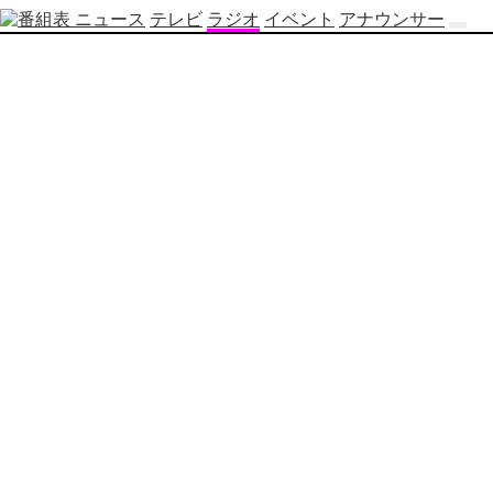
ニュース
テレビ
ラジオ
イベント
アナウンサー
テ
レ
ビ
番
組
表
OBS
制
作
番
組