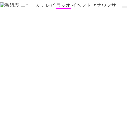
ニュース
テレビ
ラジオ
イベント
アナウンサー
テ
レ
ビ
番
組
表
OBS
制
作
番
組