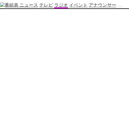
ニュース
テレビ
ラジオ
イベント
アナウンサー
テ
レ
ビ
番
組
表
OBS
制
作
番
組