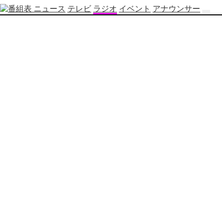
ニュース
テレビ
ラジオ
イベント
アナウンサー
テ
レ
ビ
番
組
表
OBS
制
作
番
組