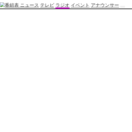
ニュース
テレビ
ラジオ
イベント
アナウンサー
テ
レ
ビ
番
組
表
OBS
制
作
番
組