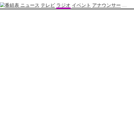
ニュース
テレビ
ラジオ
イベント
アナウンサー
テ
レ
ビ
番
組
表
OBS
制
作
番
組