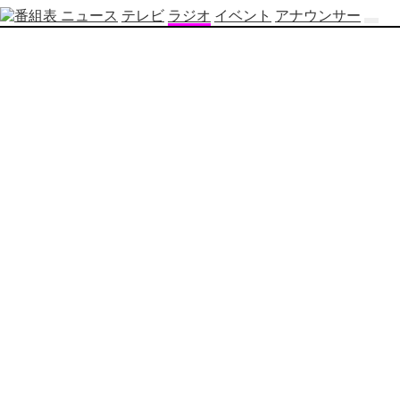
ニュース
テレビ
ラジオ
イベント
アナウンサー
テ
レ
ビ
番
組
表
OBS
制
作
番
組